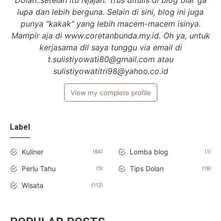
lupa dan lebih berguna. Selain di sini, blog ini juga
punya "kakak" yang lebih macem-macem isinya.
Mampir aja di www.coretanbunda.my.id. Oh ya, untuk
kerjasama dll saya tunggu via email di
t.sulistiyowati80@gmail.com atau
sulistiyowatitri98@yahoo.co.id
View my complete profile
Label
Kuliner
Lomba blog
64
1
Perlu Tahu
Tips Dolan
5
18
Wisata
112