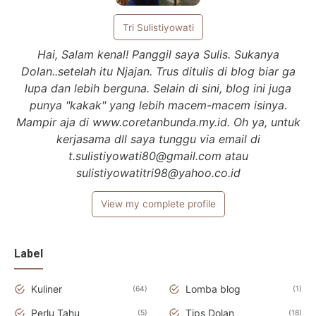
Tri Sulistiyowati
Hai, Salam kenal! Panggil saya Sulis. Sukanya
Dolan..setelah itu Njajan. Trus ditulis di blog biar ga
lupa dan lebih berguna. Selain di sini, blog ini juga
punya "kakak" yang lebih macem-macem isinya.
Mampir aja di www.coretanbunda.my.id. Oh ya, untuk
kerjasama dll saya tunggu via email di
t.sulistiyowati80@gmail.com atau
sulistiyowatitri98@yahoo.co.id
View my complete profile
Label
Kuliner
Lomba blog
64
1
Perlu Tahu
Tips Dolan
5
18